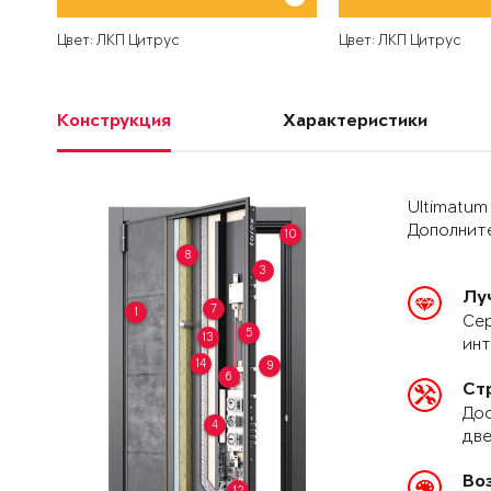
Цвет: ЛКП Цитрус
Цвет: ЛКП Цитрус
Конструкция
Характеристики
Ultimatum
Дополните
10
8
3
Лу
7
1
Сер
5
13
ин
14
9
6
Ст
Дос
4
две
Во
12