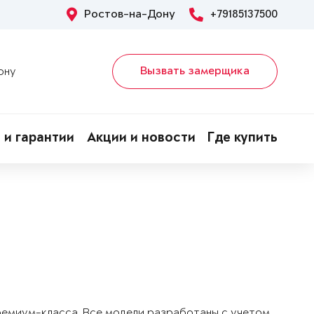
Ростов-на-Дону
+79185137500
Вызвать замерщика
ону
 и гарантии
Акции и новости
Где купить
!
ремиум-класса. Все модели разработаны с учетом