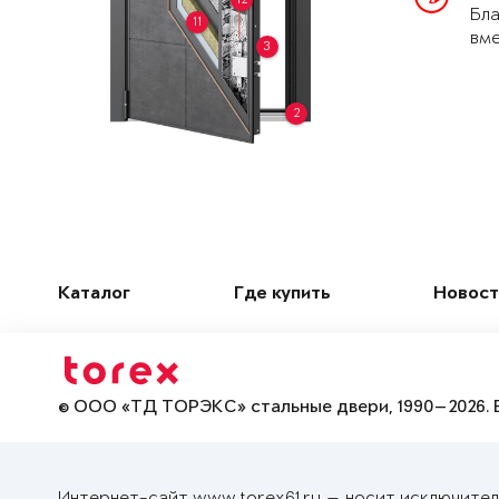
Бла
11
вме
3
2
Каталог
Где купить
Новост
© ООО «ТД ТОРЭКС» стальные двери, 1990—2026. 
Интернет-сайт www.torex61.ru — носит исключител