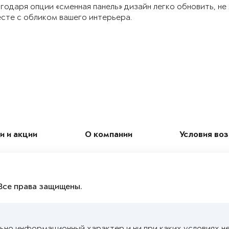
годаря опции «сменная панель» дизайн легко обновить, не
сте с обликом вашего интерьера.
и и акции
О компании
Условия во
Все права защищены.
ьно информационный характер и ни при каких условиях н