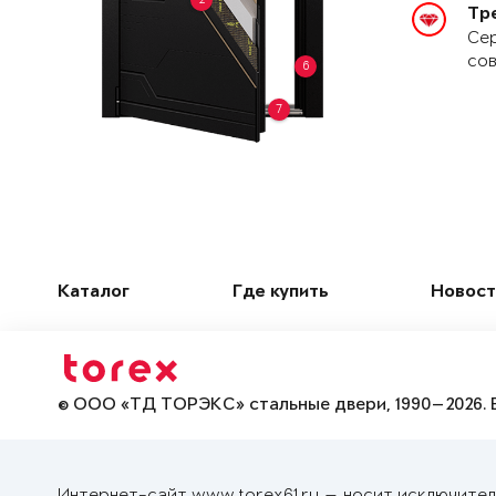
Тр
Сер
сов
6
7
Каталог
Где купить
Новост
© ООО «ТД ТОРЭКС» стальные двери, 1990—2026. 
Интернет-сайт www.torex61.ru — носит исключител