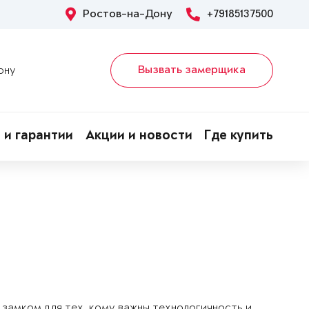
Ростов-на-Дону
+79185137500
Вызвать замерщика
ону
 и гарантии
Акции и новости
Где купить
замком для тех, кому важны технологичность и