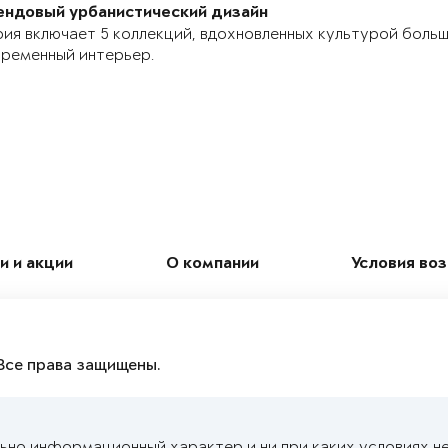
ендовый урбанистический дизайн
ия включает 5 коллекций, вдохновленных культурой боль
ременный интерьер.
и и акции
О компании
Условия во
Все права защищены.
ьно информационный характер и ни при каких условиях н