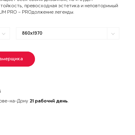
стойкость, превосходная эстетика и неповторимый
TUM PRO – PROдолжение легенды.
замерщика
й
тове-на-Дону
.
21 рабочий день