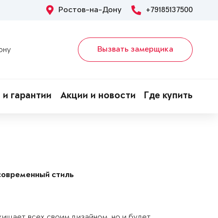
Ростов-на-Дону
+79185137500
Вызвать замерщика
ону
 и гарантии
Акции и новости
Где купить
современный стиль
хищает всех своим дизайном, но и будет