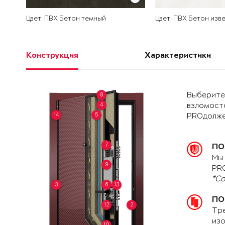
Цвет: ПВХ Бетон темный
Цвет: ПВХ Бетон изв
Конструкция
Характеристики
Выберите 
8
4
взломост
14
5
PROдолже
7
ПО
Мы 
9
PRO
*Со
3
6
13
ПО
12
2
Тре
изо
10