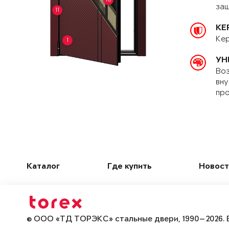
защ
11
КЕ
Кер
1
УН
Воз
вну
про
Каталог
Где купить
Новост
© ООО «ТД ТОРЭКС» стальные двери, 1990—2026. 