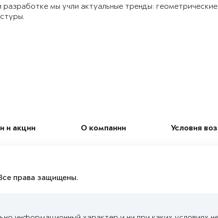
 разработке мы учли актуальные тренды: геометрические
стуры.
и и акции
О компании
Условия во
Все права защищены.
ьно информационный характер и ни при каких условиях н