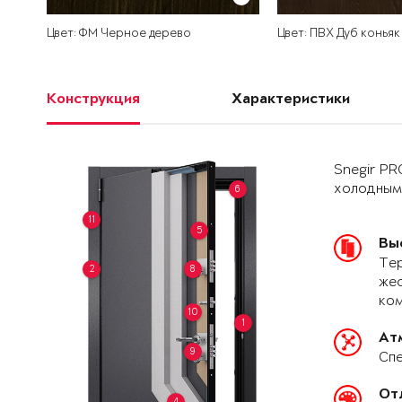
Цвет: ФМ Черное дерево
Цвет: ПВХ Дуб коньяк
Конструкция
Характеристики
Snegir PR
холодным
6
11
5
Вы
Тер
2
8
жес
ко
10
1
Ат
9
Спе
От
4