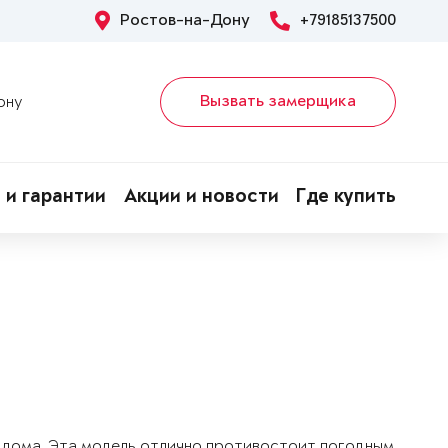
Ростов-на-Дону
+79185137500
Вызвать замерщика
ону
 и гарантии
Акции и новости
Где купить
о дома. Эта модель отлично противостоит погодным