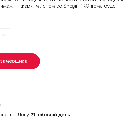
зимами и жарким летом со Snegir PRO дома будет
 замерщика
й
тове-на-Дону
.
21 рабочий день