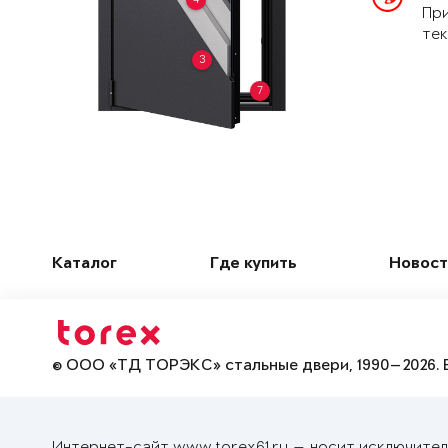
При
тек
3
7
Каталог
Где купить
Новост
© ООО «ТД ТОРЭКС» стальные двери, 1990—2026. 
Интернет-сайт www.torex61.ru — носит исключител