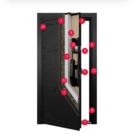
1
4
14
8
13
5
9
3
12
11
10
2
6
7