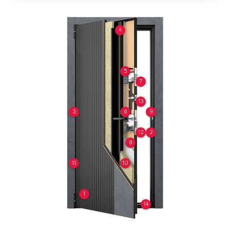
4
5
7
13
3
6
9
12
2
8
11
10
1
14