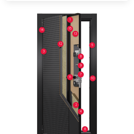
1
15
14
13
12
5
3
8
9
7
11
10
2
4
6